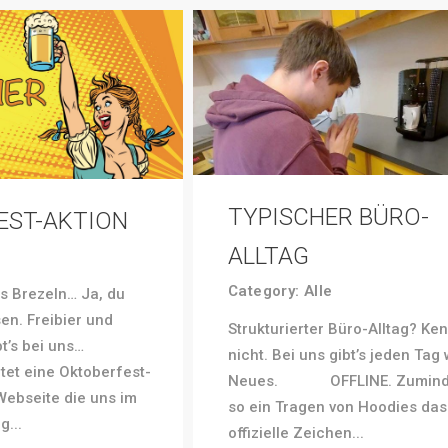
TYPISCHER BÜRO-
EST-AKTION
ALLTAG
Category:
Alle
is Brezeln… Ja, du
sen. Freibier und
Strukturierter Büro-Alltag? Ke
bt’s bei uns…
nicht. Bei uns gibt’s jeden Tag
tet eine Oktoberfest-
Neues. OFFLINE. Zumindes
Webseite die uns im
so ein Tragen von Hoodies das
g...
offizielle Zeichen...