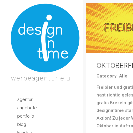
OKTOBERF
Category:
Alle
werbeagentur e.u.
Freibier und grat
hast richtig gele
agentur
gratis Brezeln gi
angebote
designintime star
portfolio
Aktion! Zu jeder 
blog
Oktober in Auftra
kunden