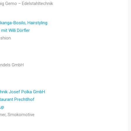
ig Gemo – Edelstahltechnik
kanga-Bosilo, Hairstyling
 mit Willi Dörfler
ashion
andels GmbH
chnik Josef Polka GmbH
taurant Prechtlhof
up
iner, Smokomotive