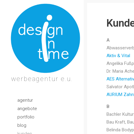
Kunde
A
Abwasserverb
Aktiv & Vital
Angelika Fußp
Dr. Maria Ache
werbeagentur e.u.
AES Alternat
Salvator Apo
AURIUM Zahnt
agentur
B
angebote
Bachler Kultu
portfolio
Bau Kraft, Ba
blog
Belinda Bodyp
kunden