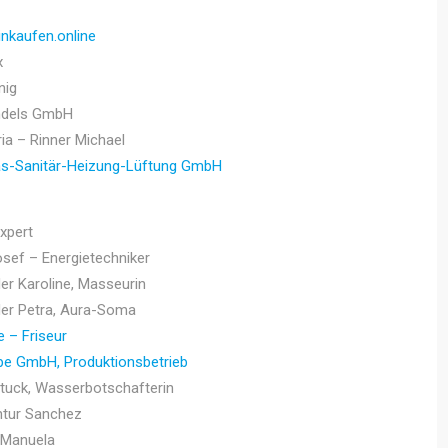
inkaufen.online
x
nig
dels GmbH
ia – Rinner Michael
as-Sanitär-Heizung-Lüftung GmbH
Expert
ef – Energietechniker
er Karoline, Masseurin
er Petra, Aura-Soma
e – Friseur
e GmbH, Produktionsbetrieb
Stuck, Wasserbotschafterin
tur Sanchez
 Manuela