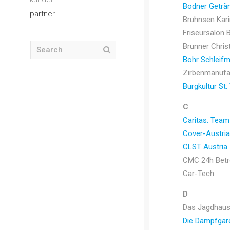
Bodner Geträ
partner
Bruhnsen Kari
Friseursalon B
Brunner Chris
Bohr Schleifm
Zirbenmanufak
Burgkultur St.
C
Caritas. Team
Cover-Austria
CLST Austria
CMC 24h Bet
Car-Tech
D
Das Jagdhau
Die Dampfgare