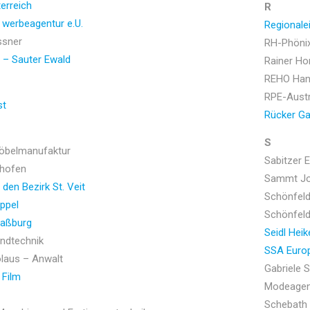
erreich
R
e werbeagentur e.U.
Regionale
ssner
RH-Phöni
 – Sauter Ewald
Rainer Ho
REHO Han
RPE-Austr
st
Rücker G
S
öbelmanufaktur
Sabitzer 
thofen
Sammt Jos
den Bezirk St. Veit
Schönfeld
ppel
Schönfeld
raßburg
Seidl Heik
andtechnik
SSA Europ
olaus – Anwalt
Gabriele 
 Film
Modeagen
Schebath