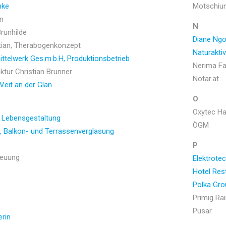
nke
Motschiun
n
N
runhilde
Diane Ngo
tian, Therabogenkonzept
Naturaktiv
ittelwerk Ges.m.b.H, Produktionsbetrieb
Nerima F
tur Christian Brunner
Notar.at
 Veit an der Glan
O
Oxytec H
 Lebensgestaltung
ÖGM
, Balkon- und Terrassenverglasung
P
reuung
Elektrote
Hotel Res
Polka Gro
Primig Ra
s
Pusar
rin