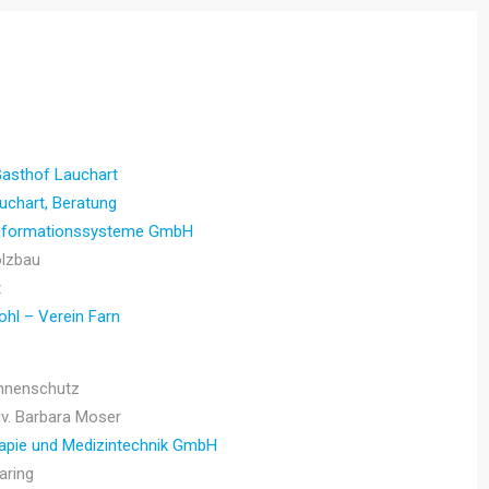
Gasthof Lauchart
uchart, Beratung
nformationssysteme GmbH
olzbau
t
hl – Verein Farn
onnenschutz
iv. Barbara Moser
apie und Medizintechnik GmbH
aring