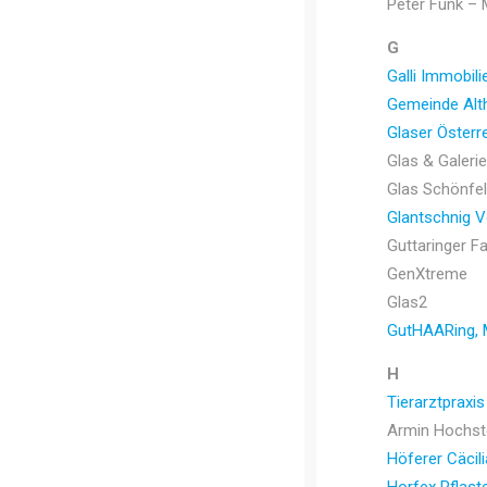
Peter Funk – 
G
Galli Immobili
Gemeinde Alt
Glaser Österr
Glas & Galer
Glas Schönfe
Glantschnig 
Guttaringer F
GenXtreme
Glas2
GutHAARing, M
H
Tierarztpraxi
Armin Hochste
Höferer Cäcili