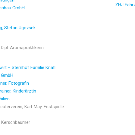
erungen
ZHJ Fahr
enbau GmbH
g, Stefan Ugovsek
 Dipl. Aromapraktikerin
irt – Sternhof Familie Knafl
er GmbH
ner, Fotografin
rainer, Kinderärztin
ilien
heaterverein, Karl-May-Festspiele
ik Kerschbaumer