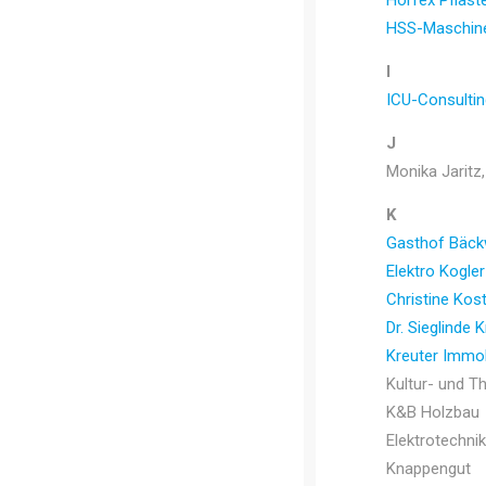
Horfex Pflast
HSS-Maschin
I
ICU-Consultin
J
Monika Jaritz,
K
Gasthof Bäckw
Elektro Kogl
Christine Kost
Dr. Sieglinde K
Kreuter Immob
Kultur- und T
K&B Holzbau
Elektrotechn
Knappengut