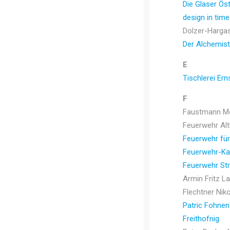
Die Glaser Öst
design in tim
Dolzer-Harga
Der Alchemist
E
Tischlerei Ern
F
Faustmann M
Feuerwehr Al
Feuerwehr für 
Feuerwehr-Ka
Feuerwehr St
Armin Fritz L
Flechtner Nik
Patric Fohnen
Freithofnig