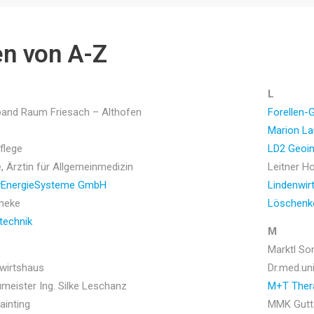
n von A-Z
L
and Raum Friesach – Althofen
Forellen-
Marion La
flege
LD2 Geoi
, Ärztin für Allgemeinmedizin
Leitner H
ivEnergieSysteme GmbH
Lindenwir
theke
Löschenko
echnik
M
Marktl S
rwirtshaus
Dr.med.un
umeister Ing. Silke Leschanz
M+T Ther
ainting
MMK Gutt