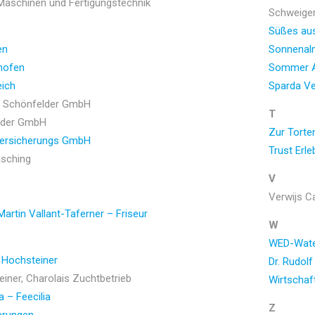
Maschinen und Fertigungstechnik
Schweiger
Süßes aus
en
Sonnenalm
hofen
Sommer A
eich
Sparda Ve
ie Schönfelder GmbH
T
lder GmbH
Zur Torte
Versicherungs GmbH
Trust Erl
asching
V
Verwijs Ca
artin Vallant-Taferner – Friseur
W
WED-Water
s Hochsteiner
Dr. Rudolf
iner, Charolais Zuchtbetrieb
Wirtschaf
a – Feecilia
Z