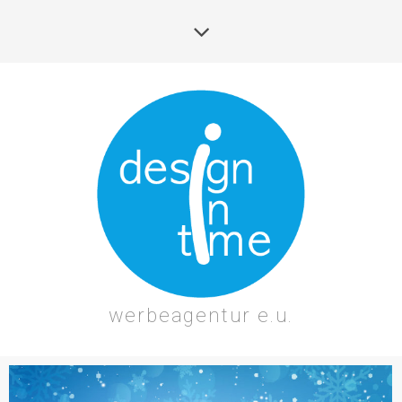
werbeagentur e.u.