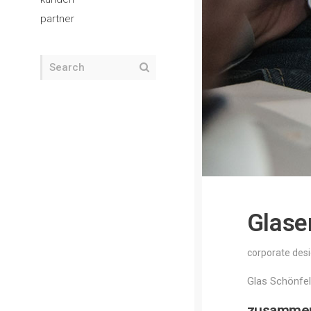
partner
Glase
corporate des
Glas Schönfeld
zusammeng