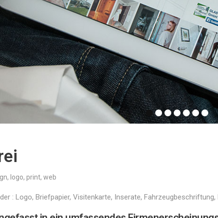
rei
ign
,
logo
,
print
,
web
er : Logo, Briefpapier, Visitenkarte, Inserate, Fahrzeugbeschriftung
efasst in ein umfassendes Firmenerscheinungs