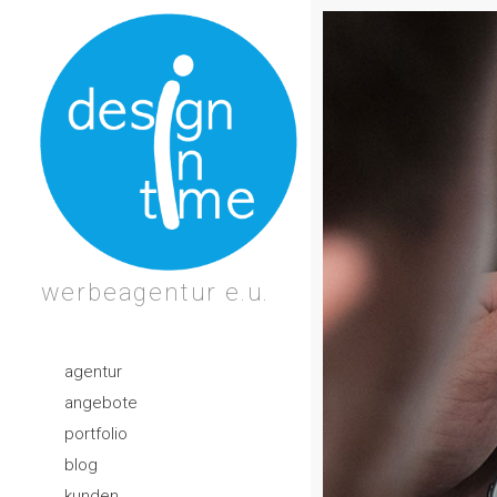
werbeagentur e.u.
agentur
angebote
portfolio
blog
kunden