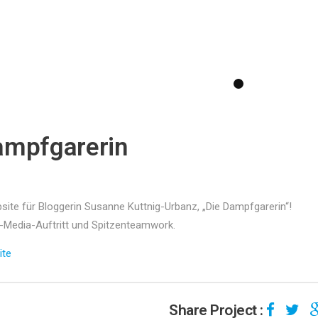
ampfgarerin
ite für Bloggerin Susanne Kuttnig-Urbanz, „Die Dampfgarerin“!
l-Media-Auftritt und Spitzenteamwork.
ite
Share Project :