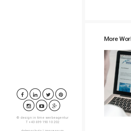
More Wor
©
design in time werbeagentur
T +43 699 190 10 202
datenschutz
|
impressum