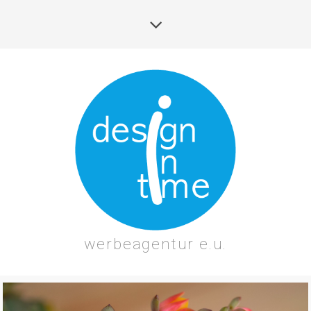
werbeagentur e.u.