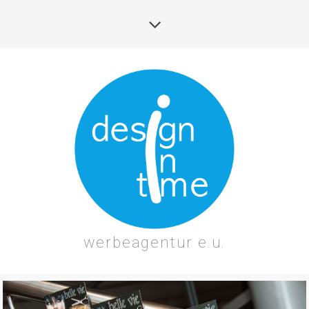
werbeagentur e.u.