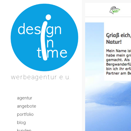
werbeagentur e.u.
agentur
angebote
portfolio
blog
kunden