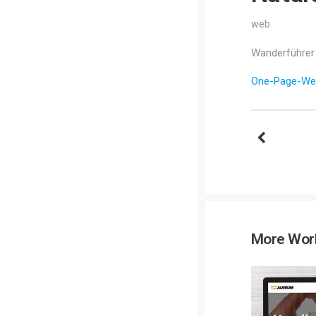
web
Wanderführer W
One-Page-Webs
More Wor