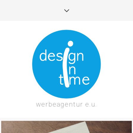
werbeagentur e.u.