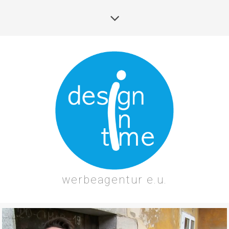
werbeagentur e.u.