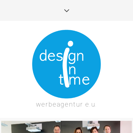
werbeagentur e.u.