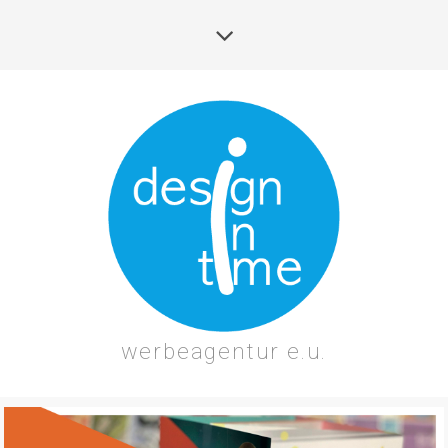
werbeagentur e.u.