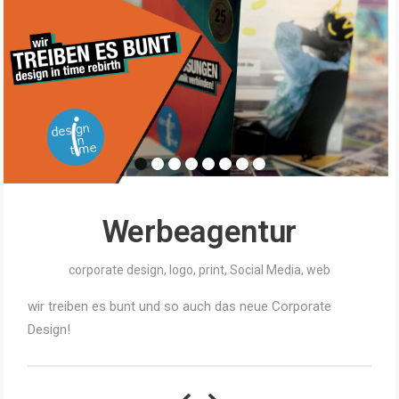
Werbeagentur
corporate design
,
logo
,
print
,
Social Media
,
web
wir treiben es bunt und so auch das neue Corporate
Design!